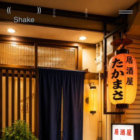
About
Service
Project
News
Recruit
Contact
Privacy Policy