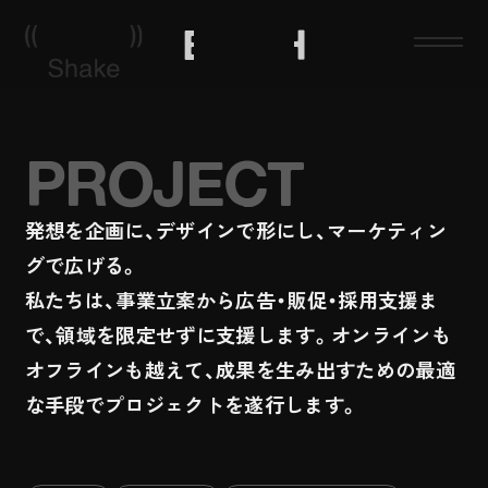
BIRTH
About
PROJECT
Service
発想を企画に、デザインで形にし、マーケティン
Project
グで広げる。
私たちは、事業立案から広告・販促・採用支援ま
News
で、領域を限定せずに支援します。オンラインも
Recruit
オフラインも越えて、成果を生み出すための最適
な手段でプロジェクトを遂行します。
Contact
Privacy Policy